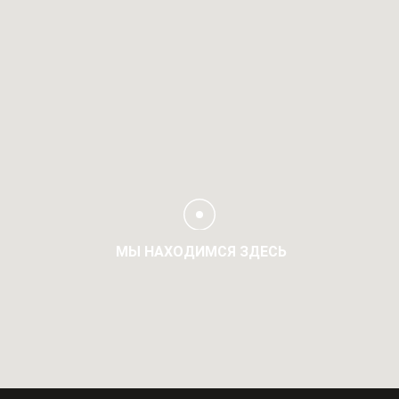
МЫ НАХОДИМСЯ ЗДЕСЬ