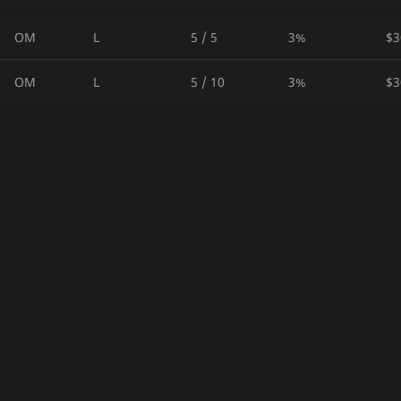
OM
L
5 / 5
3%
$3
OM
L
5 / 10
3%
$3