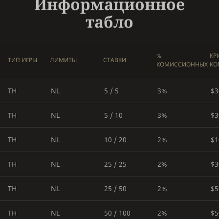
табло
%
КР
ТИП ИГРЫ
ЛИМИТЫ
СТАВКИ
КОМИССИОННЫХ
КО
TH
NL
5 / 5
3%
$3
TH
NL
5 / 10
3%
$3
TH
NL
10 / 20
2%
$1
TH
NL
25 / 25
2%
$3
TH
NL
25 / 50
2%
$5
TH
NL
50 / 100
2%
$5