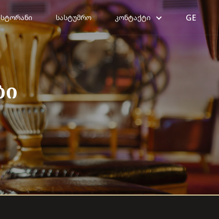
GE
ᲔᲡᲢᲝᲠᲐᲜᲘ
ᲡᲐᲡᲢᲣᲛᲠᲝ
ᲙᲝᲜᲢᲐᲥᲢᲘ
ბი