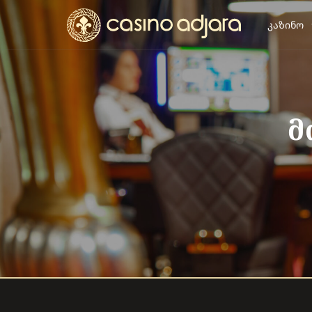
ᲙᲐᲖᲘᲜᲝ
მ