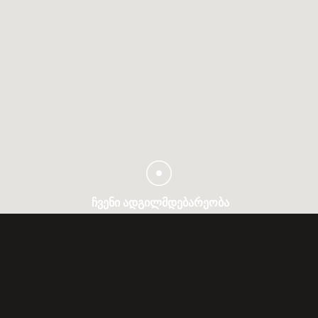
ᲩᲕᲔᲜᲘ ᲐᲓᲒᲘᲚᲛᲓᲔᲑᲐᲠᲔᲝᲑᲐ