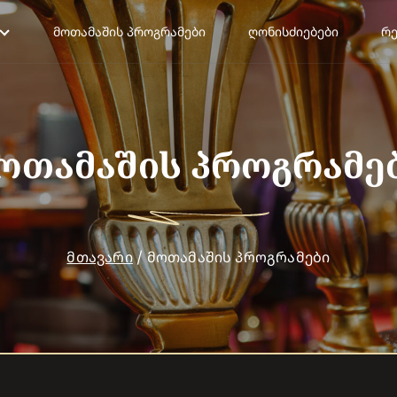
ᲛᲝᲗᲐᲛᲐᲨᲘᲡ ᲞᲠᲝᲒᲠᲐᲛᲔᲑᲘ
ᲦᲝᲜᲘᲡᲫᲘᲔᲑᲔᲑᲘ
Რ
ოთამაშის პროგრამე
მთავარი
/
მოთამაშის პროგრამები