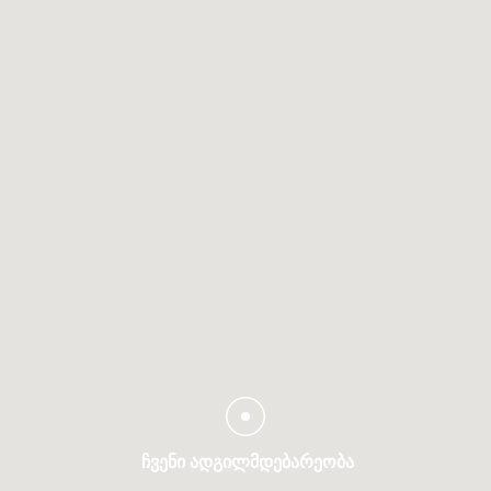
ᲩᲕᲔᲜᲘ ᲐᲓᲒᲘᲚᲛᲓᲔᲑᲐᲠᲔᲝᲑᲐ