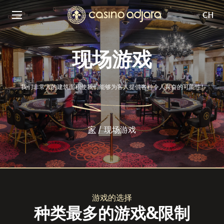
CH
现场游戏
我们非常大的建筑面积使我们能够为客人提供各种令人兴奋的可能性!
家
/
现场游戏
游戏的选择
种类最多的游戏&限制