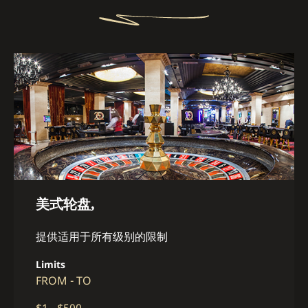
美式轮盘,
提供适用于所有级别的限制
Limits
FROM - TO